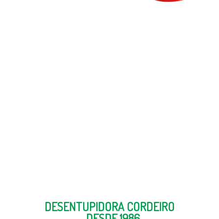
Ficamos felizes em
receber você em nosso
site e
sabemos que um bom
atendimento faz a
diferença
DESENTUPIDORA CORDEIRO
- DESDE 1986